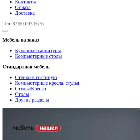
Контакты
Оплата
Доставка
Тел.
8 960 093 6676
Мебель на заказ
Кухонные гарнитуры
Компьютерные столы
Стандартная мебель
Стенки в гостиную
Компьютерные кресла, стулья
Стулья/Кресла
Столы
Другие разделы