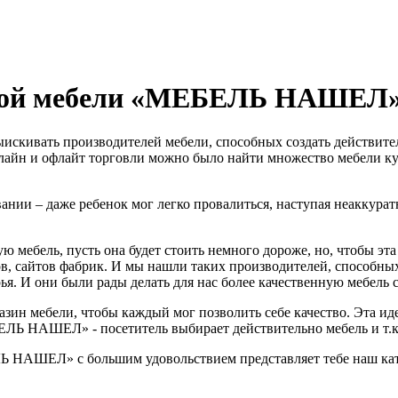
нной мебели «МЕБЕЛЬ НАШЕЛ
ыискивать производителей мебели, способных создать действите
онлайн и офлайт торговли можно было найти множество мебели к
вании – даже ребенок мог легко провалиться, наступая неаккура
ю мебель, пусть она будет стоить немного дороже, но, чтобы эт
в, сайтов фабрик. И мы нашли таких производителей, способных
я. И они были рады делать для нас более качественную мебель с
зин мебели, чтобы каждый мог позволить себе качество. Эта иде
Ь НАШЕЛ» - посетитель выбирает действительно мебель и т.к. 
ЛЬ НАШЕЛ» с большим удовольствием представляет тебе наш кат