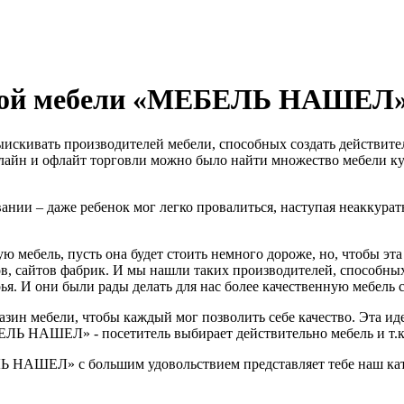
нной мебели «МЕБЕЛЬ НАШЕЛ
ыискивать производителей мебели, способных создать действите
онлайн и офлайт торговли можно было найти множество мебели к
вании – даже ребенок мог легко провалиться, наступая неаккура
ю мебель, пусть она будет стоить немного дороже, но, чтобы эт
в, сайтов фабрик. И мы нашли таких производителей, способных
я. И они были рады делать для нас более качественную мебель с
зин мебели, чтобы каждый мог позволить себе качество. Эта иде
Ь НАШЕЛ» - посетитель выбирает действительно мебель и т.к. 
ЛЬ НАШЕЛ» с большим удовольствием представляет тебе наш кат