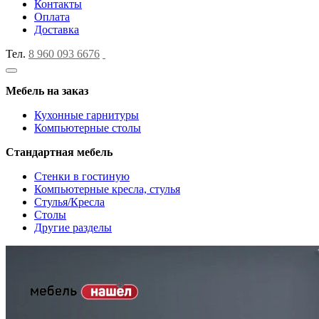
Контакты
Оплата
Доставка
Тел.
8 960 093 6676
Мебель на заказ
Кухонные гарнитуры
Компьютерные столы
Стандартная мебель
Стенки в гостиную
Компьютерные кресла, стулья
Стулья/Кресла
Столы
Другие разделы