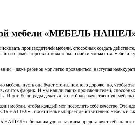
нной мебели «МЕБЕЛЬ НАШЕЛ
ыискивать производителей мебели, способных создать действите
онлайн и офлайт торговли можно было найти множество мебели к
вании – даже ребенок мог легко провалиться, наступая неаккура
ю мебель, пусть она будет стоить немного дороже, но, чтобы эт
в, сайтов фабрик. И мы нашли таких производителей, способных
я. И они были рады делать для нас более качественную мебель с
зин мебели, чтобы каждый мог позволить себе качество. Эта иде
Ь НАШЕЛ» - посетитель выбирает действительно мебель и т.к. 
ЛЬ НАШЕЛ» с большим удовольствием представляет тебе наш кат