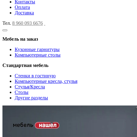
Контакты
Оплата
Доставка
Тел.
8 960 093 6676
Мебель на заказ
Кухонные гарнитуры
Компьютерные столы
Стандартная мебель
Стенки в гостиную
Компьютерные кресла, стулья
Стулья/Кресла
Столы
Другие разделы