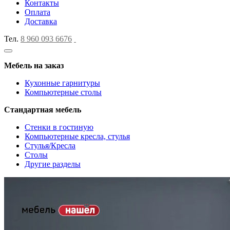
Контакты
Оплата
Доставка
Тел.
8 960 093 6676
Мебель на заказ
Кухонные гарнитуры
Компьютерные столы
Стандартная мебель
Стенки в гостиную
Компьютерные кресла, стулья
Стулья/Кресла
Столы
Другие разделы