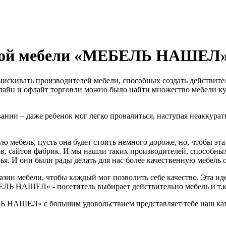
нной мебели «МЕБЕЛЬ НАШЕЛ
ыискивать производителей мебели, способных создать действите
онлайн и офлайт торговли можно было найти множество мебели к
вании – даже ребенок мог легко провалиться, наступая неаккура
ю мебель, пусть она будет стоить немного дороже, но, чтобы эт
в, сайтов фабрик. И мы нашли таких производителей, способных
я. И они были рады делать для нас более качественную мебель с
зин мебели, чтобы каждый мог позволить себе качество. Эта иде
Ь НАШЕЛ» - посетитель выбирает действительно мебель и т.к. 
ЛЬ НАШЕЛ» с большим удовольствием представляет тебе наш кат