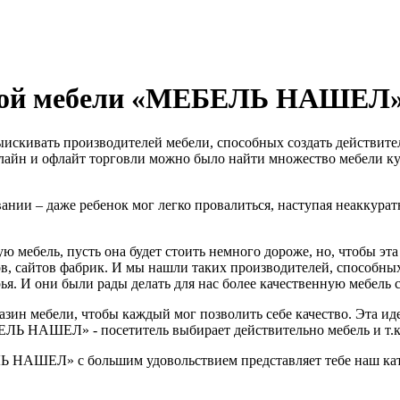
нной мебели «МЕБЕЛЬ НАШЕЛ
ыискивать производителей мебели, способных создать действите
онлайн и офлайт торговли можно было найти множество мебели к
вании – даже ребенок мог легко провалиться, наступая неаккура
ю мебель, пусть она будет стоить немного дороже, но, чтобы эт
в, сайтов фабрик. И мы нашли таких производителей, способных
я. И они были рады делать для нас более качественную мебель с
зин мебели, чтобы каждый мог позволить себе качество. Эта иде
Ь НАШЕЛ» - посетитель выбирает действительно мебель и т.к. 
ЛЬ НАШЕЛ» с большим удовольствием представляет тебе наш кат