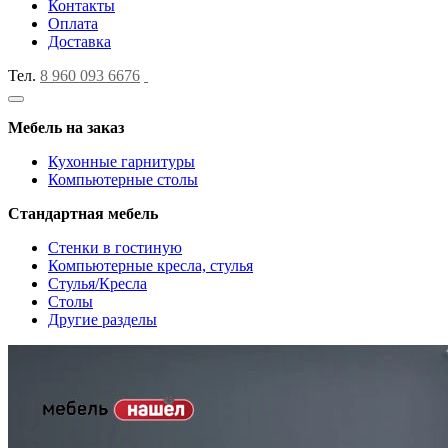
Контакты
Оплата
Доставка
Тел.
8 960 093 6676
Мебель на заказ
Кухонные гарнитуры
Компьютерные столы
Стандартная мебель
Стенки в гостиную
Компьютерные кресла, стулья
Стулья/Кресла
Столы
Другие разделы