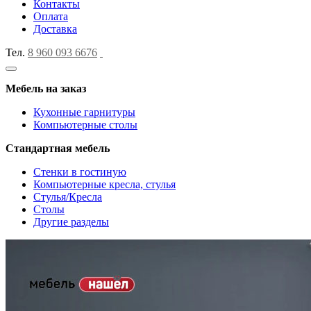
Контакты
Оплата
Доставка
Тел.
8 960 093 6676
Мебель на заказ
Кухонные гарнитуры
Компьютерные столы
Стандартная мебель
Стенки в гостиную
Компьютерные кресла, стулья
Стулья/Кресла
Столы
Другие разделы