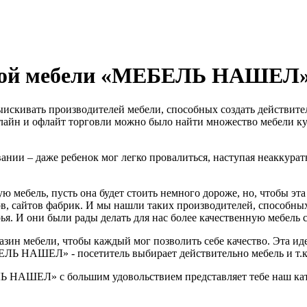
нной мебели «МЕБЕЛЬ НАШЕЛ
ыискивать производителей мебели, способных создать действите
онлайн и офлайт торговли можно было найти множество мебели к
вании – даже ребенок мог легко провалиться, наступая неаккура
ю мебель, пусть она будет стоить немного дороже, но, чтобы эт
в, сайтов фабрик. И мы нашли таких производителей, способных
я. И они были рады делать для нас более качественную мебель с
зин мебели, чтобы каждый мог позволить себе качество. Эта иде
Ь НАШЕЛ» - посетитель выбирает действительно мебель и т.к. 
ЛЬ НАШЕЛ» с большим удовольствием представляет тебе наш кат