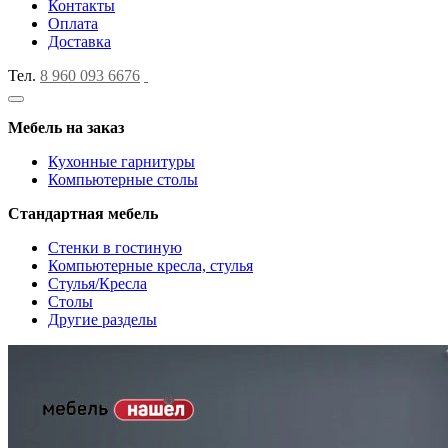
Контакты
Оплата
Доставка
Тел.
8 960 093 6676
Мебель на заказ
Кухонные гарнитуры
Компьютерные столы
Стандартная мебель
Стенки в гостиную
Компьютерные кресла, стулья
Стулья/Кресла
Столы
Другие разделы