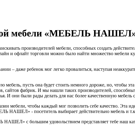
нной мебели «МЕБЕЛЬ НАШЕЛ
ыискивать производителей мебели, способных создать действите
онлайн и офлайт торговли можно было найти множество мебели к
вании – даже ребенок мог легко провалиться, наступая неаккура
ю мебель, пусть она будет стоить немного дороже, но, чтобы эт
в, сайтов фабрик. И мы нашли таких производителей, способных
я. И они были рады делать для нас более качественную мебель с
зин мебели, чтобы каждый мог позволить себе качество. Эта иде
Ь НАШЕЛ» - посетитель выбирает действительно мебель и т.к. 
ЛЬ НАШЕЛ» с большим удовольствием представляет тебе наш кат