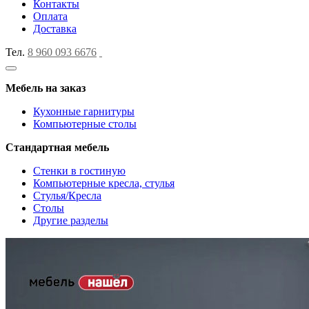
Контакты
Оплата
Доставка
Тел.
8 960 093 6676
Мебель на заказ
Кухонные гарнитуры
Компьютерные столы
Стандартная мебель
Стенки в гостиную
Компьютерные кресла, стулья
Стулья/Кресла
Столы
Другие разделы