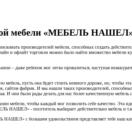
нной мебели «МЕБЕЛЬ НАШЕЛ
ыискивать производителей мебели, способных создать действите
онлайн и офлайт торговли можно было найти множество мебели к
вании – даже ребенок мог легко провалиться, наступая неаккура
ю мебель, пусть она будет стоить немного дороже, но, чтобы эт
в, сайтов фабрик. И мы нашли таких производителей, способных
я. И они были рады делать для нас более качественную мебель с
зин мебели, чтобы каждый мог позволить себе качество. Эта иде
Ь НАШЕЛ» - посетитель выбирает действительно мебель и т.к. 
ЛЬ НАШЕЛ» с большим удовольствием представляет тебе наш кат